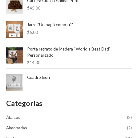
Cartera Clutch Animal Print
í
á
$
45.00
r
n
x
:
i
i
Jarro "Un papá como tú"
m
m
$
6.00
o
o
Porta retrato de Madera “World’s Best Dad” –
Personalizado
$
14.00
Cuadro león
Categorías
Ábacos
(2)
Almohadas
(2)