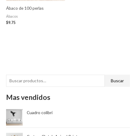
Ábaco de 100 perlas
Ábacos
$
9.75
B
P
P
Buscar
u
r
r
s
Mas vendidos
e
e
c
c
c
a
Cuadro colibrí
i
i
r
o
o
p
m
m
o