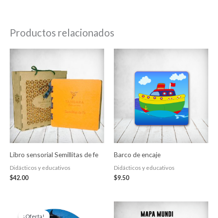
Productos relacionados
Libro sensorial Semillitas de fe
Barco de encaje
Didácticos y educativos
Didácticos y educativos
$
42.00
$
9.50
El
El
precio
precio
¡Oferta!
¡Oferta!