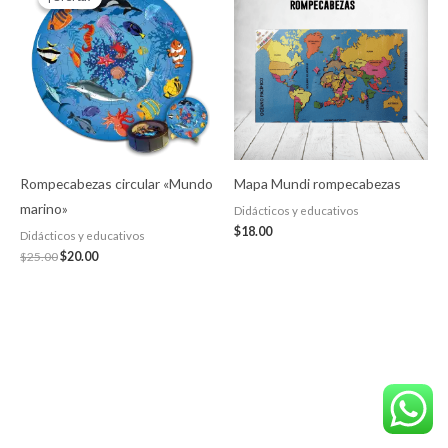
original
actual
era:
es:
$25.00.
$20.00.
Rompecabezas circular «Mundo
Mapa Mundi rompecabezas
marino»
Didácticos y educativos
$
18.00
Didácticos y educativos
$
25.00
$
20.00